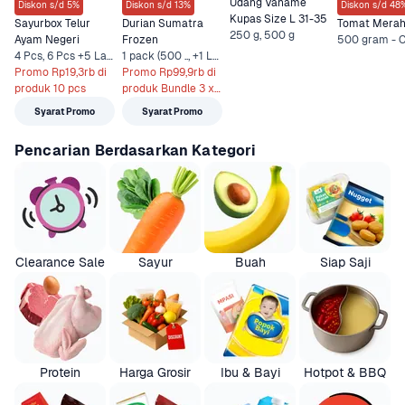
Udang Vaname 
Diskon s/d 5%
Diskon s/d 13%
Diskon s/d 48
Kupas Size L 31-35
Sayurbox Telur 
Durian Sumatra 
Tomat Mera
250 g, 500 g
Ayam Negeri
Frozen
4 Pcs, 6 Pcs +5 Lainnya
1 pack (500 .., +1 Lainnya
Promo Rp19,3rb di 
Promo Rp99,9rb di 
produk 10 pcs
produk Bundle 3 x 
500 gr
Syarat Promo
Syarat Promo
Pencarian Berdasarkan Kategori
Clearance Sale
Sayur
Buah
Siap Saji
Protein
Harga Grosir
Ibu & Bayi
Hotpot & BBQ