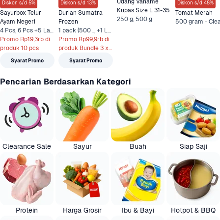
Udang Vaname 
Diskon s/d 5%
Diskon s/d 13%
Diskon s/d 48%
Kupas Size L 31-35
Sayurbox Telur 
Durian Sumatra 
Tomat Merah
250 g, 500 g
Ayam Negeri
Frozen
4 Pcs, 6 Pcs +5 Lainnya
1 pack (500 .., +1 Lainnya
Promo Rp19,3rb di 
Promo Rp99,9rb di 
produk 10 pcs
produk Bundle 3 x 
500 gr
Syarat Promo
Syarat Promo
Pencarian Berdasarkan Kategori
Clearance Sale
Sayur
Buah
Siap Saji
Protein
Harga Grosir
Ibu & Bayi
Hotpot & BBQ