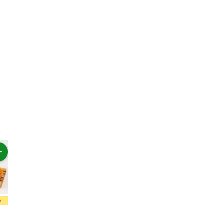
e
Pilihan Hemat
Rp39.800
Rp17.500
Rp17.000
Rp19.90