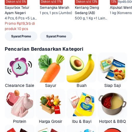
Rp45.90
Diskon s/d 5%
Diskon s/d 11%
Diskon s/d 13%
13%
Sayurbox Telur 
Semangka Merah
Kentang Dieng 
Alpukat Men
Ayam Negeri
1 pcs, 1 pcs (Jumbo)
Sedang (AB)
1 kg (Konvens
4 Pcs, 6 Pcs +5 Lainnya
500 g, 1 Kg +1 Lainnya
Promo Rp19,3rb di 
produk 10 pcs
Syarat Promo
Syarat Promo
Pencarian Berdasarkan Kategori
Clearance Sale
Sayur
Buah
Siap Saji
Protein
Harga Grosir
Ibu & Bayi
Hotpot & BBQ