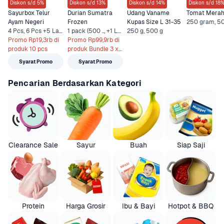
Diskon s/d 5%
Diskon s/d 13%
Diskon s/d 14%
Diskon s/d 18
Sayurbox Telur 
Durian Sumatra 
Udang Vaname 
Tomat Mera
Ayam Negeri
Frozen
Kupas Size L 31-35
4 Pcs, 6 Pcs +5 Lainnya
1 pack (500 .., +1 Lainnya
250 g, 500 g
Promo Rp19,3rb di 
Promo Rp99,9rb di 
produk 10 pcs
produk Bundle 3 x 
500 gr
Syarat Promo
Syarat Promo
Pencarian Berdasarkan Kategori
Clearance Sale
Sayur
Buah
Siap Saji
Protein
Harga Grosir
Ibu & Bayi
Hotpot & BBQ