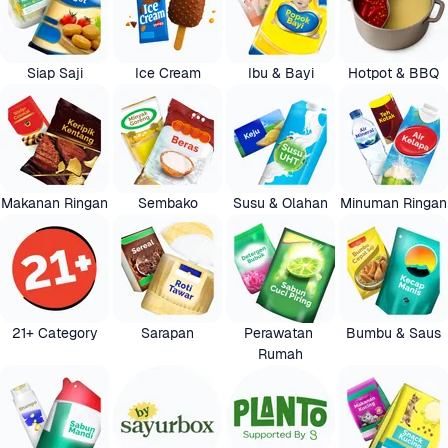
Siap Saji
Ice Cream
Ibu & Bayi
Hotpot & BBQ
Makanan Ringan
Sembako
Susu & Olahan
Minuman Ringan
21+ Category
Sarapan
Perawatan 
Bumbu & Saus
Rumah