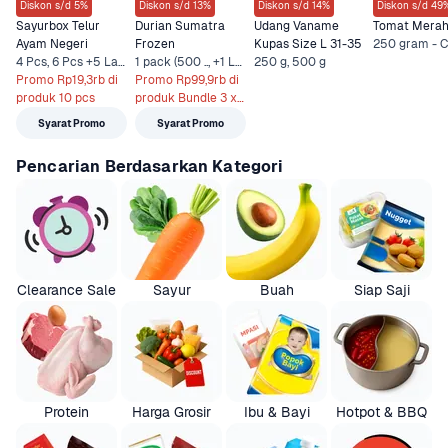
Diskon s/d 5%
Diskon s/d 13%
Diskon s/d 14%
Diskon s/d 49
Sayurbox Telur 
Durian Sumatra 
Udang Vaname 
Tomat Mera
Ayam Negeri
Frozen
Kupas Size L 31-35
4 Pcs, 6 Pcs +5 Lainnya
1 pack (500 .., +1 Lainnya
250 g, 500 g
Promo Rp19,3rb di 
Promo Rp99,9rb di 
produk 10 pcs
produk Bundle 3 x 
500 gr
Syarat Promo
Syarat Promo
Pencarian Berdasarkan Kategori
Clearance Sale
Sayur
Buah
Siap Saji
Protein
Harga Grosir
Ibu & Bayi
Hotpot & BBQ