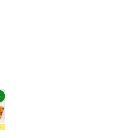
e
Rp39.800
Rp21.900
Rp17.000
Rp19.90