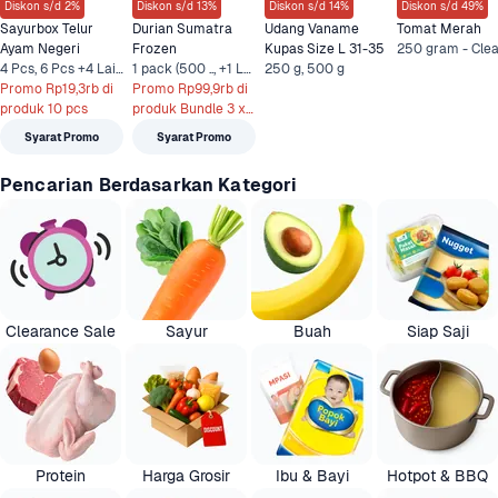
Diskon s/d 2%
Diskon s/d 13%
Diskon s/d 14%
Diskon s/d 49%
Sayurbox Telur 
Durian Sumatra 
Udang Vaname 
Tomat Merah
Ayam Negeri
Frozen
Kupas Size L 31-35
4 Pcs, 6 Pcs +4 Lainnya
1 pack (500 .., +1 Lainnya
250 g, 500 g
Promo Rp19,3rb di 
Promo Rp99,9rb di 
produk 10 pcs
produk Bundle 3 x 
500 gr
Syarat Promo
Syarat Promo
Pencarian Berdasarkan Kategori
Clearance Sale
Sayur
Buah
Siap Saji
Protein
Harga Grosir
Ibu & Bayi
Hotpot & BBQ