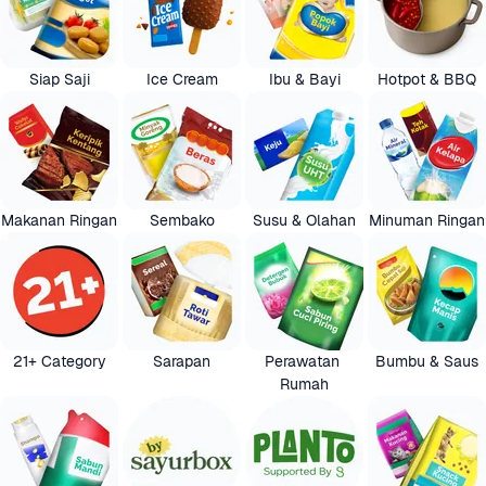
Siap Saji
Ice Cream
Ibu & Bayi
Hotpot & BBQ
Makanan Ringan
Sembako
Susu & Olahan
Minuman Ringan
21+ Category
Sarapan
Perawatan 
Bumbu & Saus
Rumah