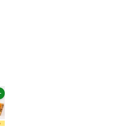
e
Pilihan Hemat
Rp39.800
Rp17.500
Rp17.000
Rp19.90