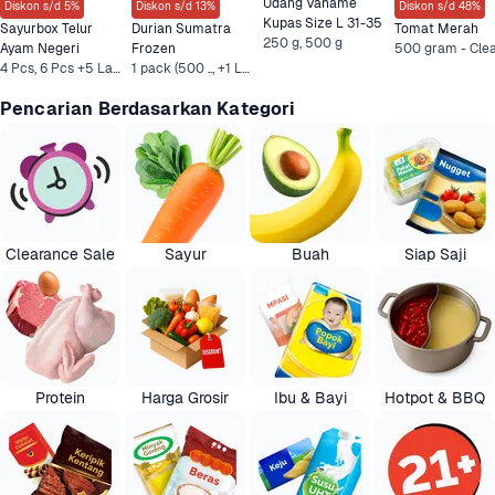
Udang Vaname 
Diskon s/d 5%
Diskon s/d 13%
Diskon s/d 48%
Kupas Size L 31-35
Sayurbox Telur 
Durian Sumatra 
Tomat Merah
250 g, 500 g
Ayam Negeri
Frozen
4 Pcs, 6 Pcs +5 Lainnya
1 pack (500 .., +1 Lainnya
Pencarian Berdasarkan Kategori
Clearance Sale
Sayur
Buah
Siap Saji
Protein
Harga Grosir
Ibu & Bayi
Hotpot & BBQ