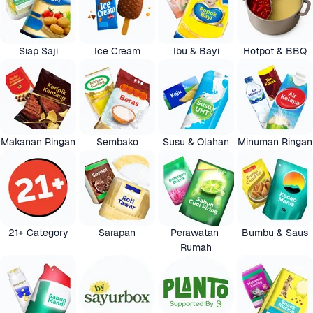
Siap Saji
Ice Cream
Ibu & Bayi
Hotpot & BBQ
Makanan Ringan
Sembako
Susu & Olahan
Minuman Ringan
21+ Category
Sarapan
Perawatan 
Bumbu & Saus
Rumah