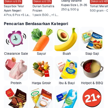
Udang Vaname 
Diskon s/d 5%
Diskon s/d 13%
Diskon s/d 48
Kupas Size L 31-35
Sayurbox Telur 
Durian Sumatra 
Tomat Mera
250 g, 500 g
Ayam Negeri
Frozen
4 Pcs, 6 Pcs +5 Lainnya
1 pack (500 .., +1 Lainnya
Pencarian Berdasarkan Kategori
Clearance Sale
Sayur
Buah
Siap Saji
Protein
Harga Grosir
Ibu & Bayi
Hotpot & BBQ