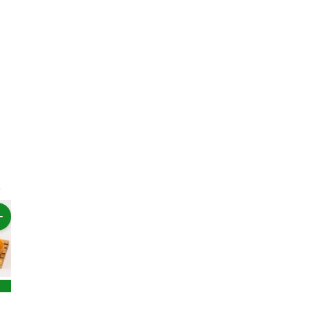
Pilihan Hemat
Rp39.800
Rp17.500
Rp17.000
Rp19.90