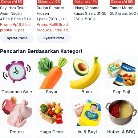
Diskon s/d 5%
Diskon s/d 13%
Diskon s/d 14%
Diskon s/d 18%
Sayurbox Telur 
Durian Sumatra 
Udang Vaname 
Tomat Merah
Ayam Negeri
Frozen
Kupas Size L 31-35
4 Pcs, 6 Pcs +5 Lainnya
1 pack (500 .., +1 Lainnya
250 g, 500 g
Promo Rp19,3rb di 
Promo Rp99,9rb di 
produk 10 pcs
produk Bundle 3 x 
500 gr
Syarat Promo
Syarat Promo
Pencarian Berdasarkan Kategori
Clearance Sale
Sayur
Buah
Siap Saji
Protein
Harga Grosir
Ibu & Bayi
Hotpot & BBQ