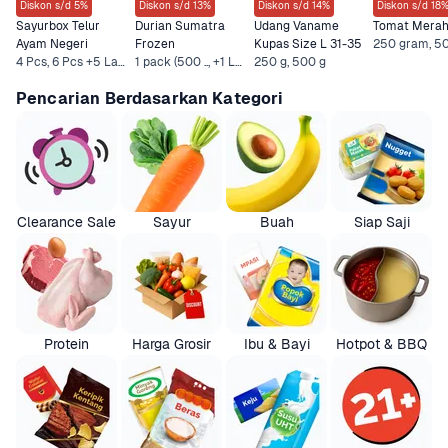
Diskon s/d 5%
Diskon s/d 13%
Diskon s/d 14%
Diskon s/d 18
Sayurbox Telur 
Durian Sumatra 
Udang Vaname 
Tomat Mera
Ayam Negeri
Frozen
Kupas Size L 31-35
4 Pcs, 6 Pcs +5 Lainnya
1 pack (500 .., +1 Lainnya
250 g, 500 g
Pencarian Berdasarkan Kategori
Clearance Sale
Sayur
Buah
Siap Saji
Protein
Harga Grosir
Ibu & Bayi
Hotpot & BBQ