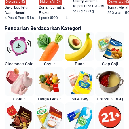
Udang Vaname 
Diskon s/d 5%
Diskon s/d 13%
Diskon s/d 18
Kupas Size L 31-35
Sayurbox Telur 
Durian Sumatra 
Tomat Mera
250 g, 500 g
Ayam Negeri
Frozen
4 Pcs, 6 Pcs +5 Lainnya
1 pack (500 .., +1 Lainnya
Pencarian Berdasarkan Kategori
Clearance Sale
Sayur
Buah
Siap Saji
Protein
Harga Grosir
Ibu & Bayi
Hotpot & BBQ