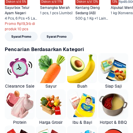
Rp45.90
Diskon s/d 5%
Diskon s/d 11%
Diskon s/d 13%
13%
Sayurbox Telur 
Semangka Merah
Kentang Dieng 
Alpukat Men
Ayam Negeri
1 pcs, 1 pcs (Jumbo)
Sedang (AB)
1 kg (Konvens
4 Pcs, 6 Pcs +5 Lainnya
500 g, 1 Kg +1 Lainnya
Promo Rp19,3rb di 
produk 10 pcs
Syarat Promo
Syarat Promo
Pencarian Berdasarkan Kategori
Clearance Sale
Sayur
Buah
Siap Saji
Protein
Harga Grosir
Ibu & Bayi
Hotpot & BBQ