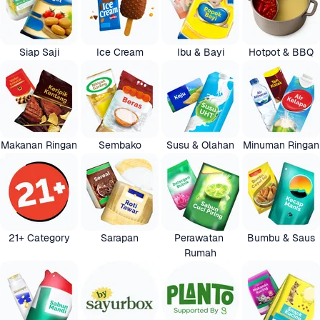
Siap Saji
Ice Cream
Ibu & Bayi
Hotpot & BBQ
Makanan Ringan
Sembako
Susu & Olahan
Minuman Ringan
21+ Category
Sarapan
Perawatan 
Bumbu & Saus
Rumah