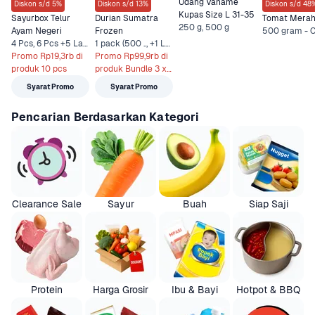
Udang Vaname 
Diskon s/d 5%
Diskon s/d 13%
Diskon s/d 48
Kupas Size L 31-35
Sayurbox Telur 
Durian Sumatra 
Tomat Mera
250 g, 500 g
Ayam Negeri
Frozen
4 Pcs, 6 Pcs +5 Lainnya
1 pack (500 .., +1 Lainnya
Promo Rp19,3rb di 
Promo Rp99,9rb di 
produk 10 pcs
produk Bundle 3 x 
500 gr
Syarat Promo
Syarat Promo
Pencarian Berdasarkan Kategori
Clearance Sale
Sayur
Buah
Siap Saji
Protein
Harga Grosir
Ibu & Bayi
Hotpot & BBQ