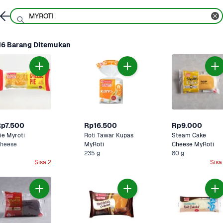
16 Barang Ditemukan
Rp7.500
Rp16.500
Rp9.000
ie Myroti
Roti Tawar Kupas 
Steam Cake 
heese
MyRoti
Cheese MyRoti
235 g
80 g
Sisa 2
Sisa