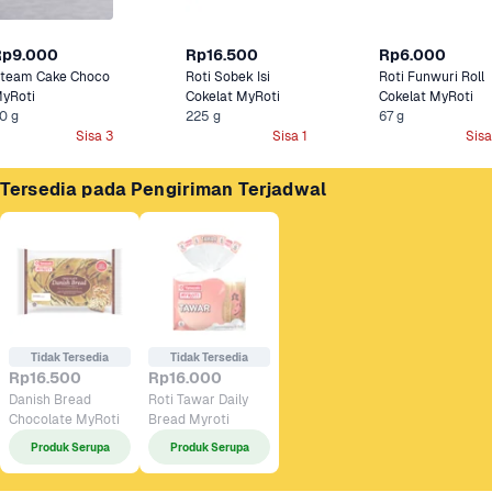
Rp9.000
Rp16.500
Rp6.000
team Cake Choco 
Roti Sobek Isi 
Roti Funwuri Roll 
yRoti
Cokelat MyRoti
Cokelat MyRoti
0 g
225 g
67 g
Sisa 3
Sisa 1
Sisa
Tersedia pada Pengiriman Terjadwal
Tidak Tersedia
Tidak Tersedia
Rp16.500
Rp16.000
Danish Bread 
Roti Tawar Daily 
Chocolate MyRoti
Bread Myroti 
Produk Serupa
Produk Serupa