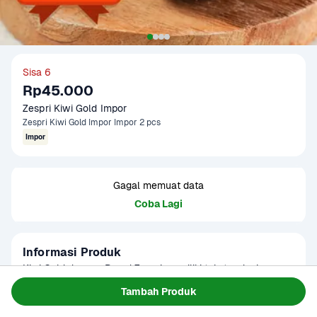
Sisa 6
Rp45.000
Zespri Kiwi Gold Impor
Zespri Kiwi Gold Impor Impor 2 pcs
Impor
Gagal memuat data
Coba Lagi
Informasi Produk
Kiwi Gold dengan Brand Zespri memiliki tekstur daging 
buah yang lembut dan halus dengan rasa lebih manis 
Tambah Produk
dibandingkan kiwi green. Dapat dinikmati sebagai camilan, 
Baca Selengkapnya
Kategori
Buah
salad buah, puding, isian sandwich buah, dan berbagai 