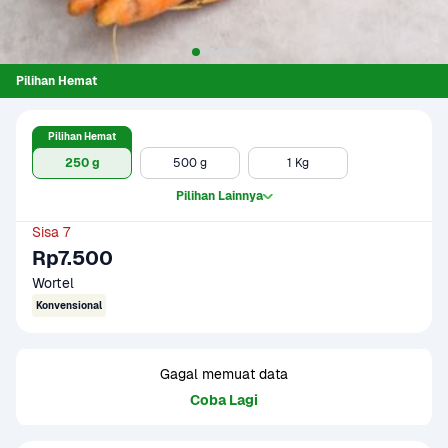
Pilihan Hemat
Pilihan Hemat
250 g
500 g
1 Kg
Pilihan Lainnya
Sisa 7
Rp7.500
Wortel
Konvensional
Gagal memuat data
Coba Lagi