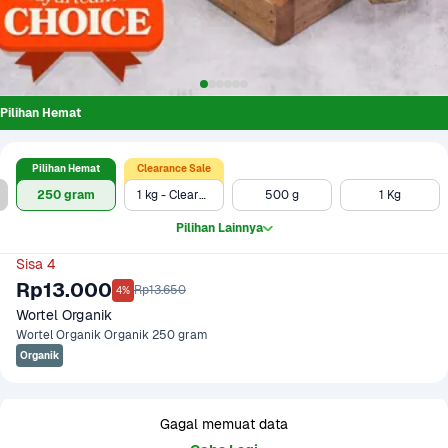
Pilihan Hemat
Pilihan Hemat
Clearance Sale
250 gram
1 kg - Clearance Sale
500 g
1 Kg
Pilihan Lainnya
Sisa 4
Rp13.000
Rp13.650
4%
Wortel Organik
Wortel Organik Organik 250 gram
Organik
Gagal memuat data