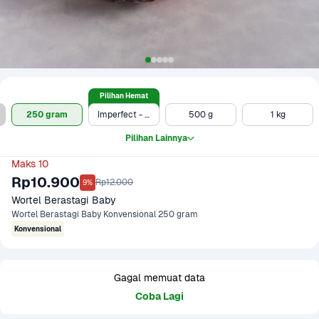
Pilihan Hemat
250 gram
Imperfect - 500 g
500 g
1 kg
Pilihan Lainnya
Maks 10
Rp10.900
Rp12.000
9%
Wortel Berastagi Baby
Wortel Berastagi Baby Konvensional 250 gram
Konvensional
Gagal memuat data
Coba Lagi