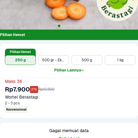
Pilihan Hemat
Pilihan Hemat
250 g
500 gr - Ekonomis
500 g
1 kg
Pilihan Lainnya
Maks 36
Rp7.900
Rp10.900
27%
Wortel Berastagi
2 - 3 pcs
Konvensional
Gagal memuat data