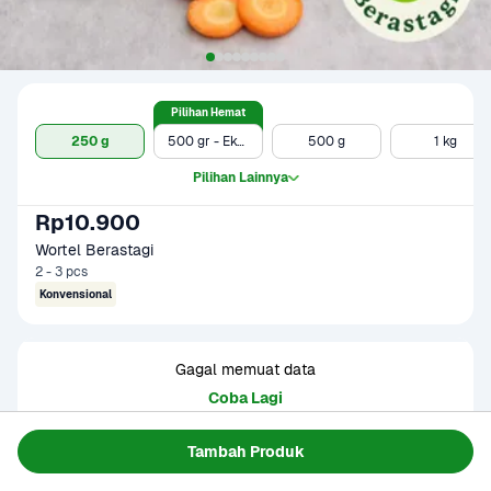
Pilihan Hemat
250 g
500 gr - Ekonomis
500 g
1 kg
Pilihan Lainnya
Rp10.900
Wortel Berastagi
2 - 3 pcs
Konvensional
Gagal memuat data
Coba Lagi
Tambah Produk
Informasi Produk