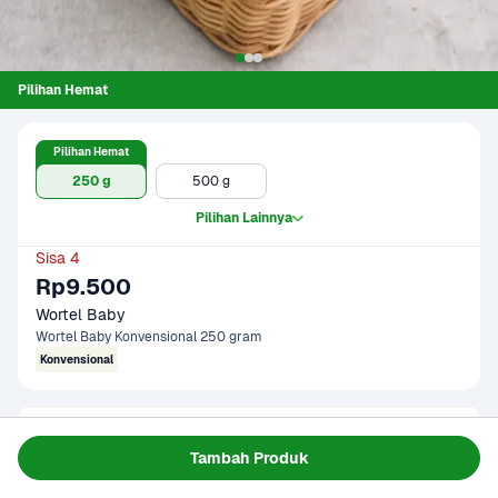
Pilihan Hemat
Pilihan Hemat
250 g
500 g
Pilihan Lainnya
Sisa 4
Rp9.500
Wortel Baby
Wortel Baby Konvensional 250 gram
Konvensional
Gagal memuat data
Tambah Produk
Coba Lagi