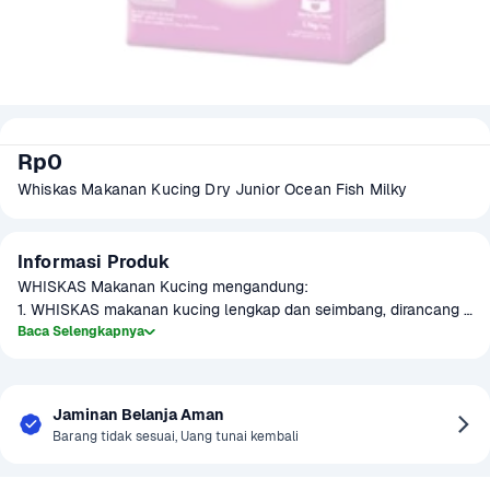
Rp0
Whiskas Makanan Kucing Dry Junior Ocean Fish Milky
Informasi Produk
WHISKAS Makanan Kucing mengandung:

1. WHISKAS makanan kucing lengkap dan seimbang, dirancang 
khusus untuk memenuhi kebutuhan kucing Anda pada tahap 
Baca Selengkapnya
kehidupan mereka.

2. Renyah di luar dengan tekstur lembut yang creamy di tengah.

3. Lengkungan WHISKAS Dry akan membantu merawat 
Jaminan Belanja Aman
kesehatan mulut dan gigi mereka.

Barang tidak sesuai, Uang tunai kembali
4. Diperkaya dengan omega 3 & 6, asam lemak dan seng untuk 
kulit sehat dan bulu yang mengkilap.
