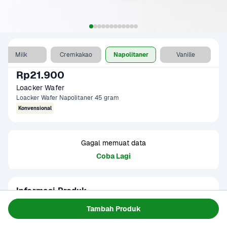
Milk
Cremkakao
Napolitaner
Vanille
Rp21.900
Loacker Wafer 
Loacker Wafer Napolitaner 45 gram
Konvensional
Gagal memuat data
Coba Lagi
Informasi Produk
Loacker wafer adalah camilan wafer renyah yang berlapis 
Tambah Produk
krim cokelat lembut di setiap gigitannya. Hadir dalam 
kemasan 45 gram, pas untuk camilan ringan kapan saja. 
Baca Selengkapnya