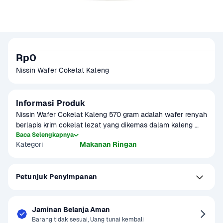
Rp0
Nissin Wafer Cokelat Kaleng 
Informasi Produk
Nissin Wafer Cokelat Kaleng 570 gram adalah wafer renyah 
berlapis krim cokelat lezat yang dikemas dalam kaleng 
elegan. Cocok untuk camilan keluarga, sajian tamu, atau 
Baca Selengkapnya
Kategori
Makanan Ringan
hantaran spesial. Teksturnya ringan dengan rasa manis 
seimbang, membuat setiap gigitan nikmat dan memuaskan. 
Ideal untuk dinikmati bersama di berbagai momen.
Petunjuk Penyimpanan
Jaminan Belanja Aman
Barang tidak sesuai, Uang tunai kembali