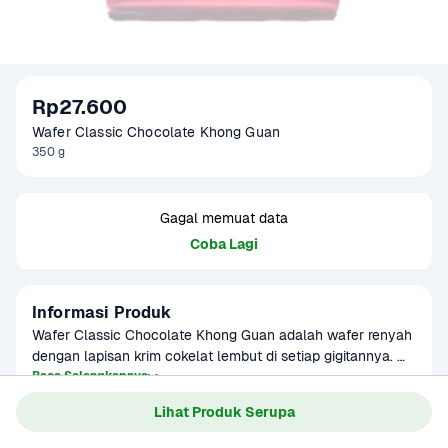
Rp27.600
Wafer Classic Chocolate Khong Guan
350 g
Gagal memuat data
Coba Lagi
Informasi Produk
Wafer Classic Chocolate Khong Guan adalah wafer renyah 
dengan lapisan krim cokelat lembut di setiap gigitannya. 
Hadir dengan rasa cokelat klasik yang disukai semua 
Baca Selengkapnya
Kategori
Makanan Ringan
kalangan, cocok dinikmati sebagai camilan keluarga, teman 
Lihat Produk Serupa
minum teh atau kopi, serta bekal praktis. Dikemas rapi untuk 
menjaga kerenyahan dan kelezatannya.