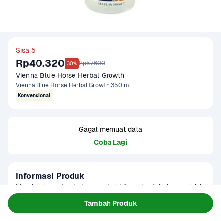
Sisa 5
Rp40.320
Rp57.600
30%
Vienna Blue Horse Herbal Growth
Vienna Blue Horse Herbal Growth 350 ml
Konvensional
Gagal memuat data
Coba Lagi
Informasi Produk
Membantu pertumbuhan rambut hitam dan tebal, menutrisi 
dan membantu perawatan rambut rontok, menjadikan 
Tambah Produk
rambut lebih halus, mudah ditata dan berkilau.
Baca Selengkapnya
Kategori
Perawatan Diri