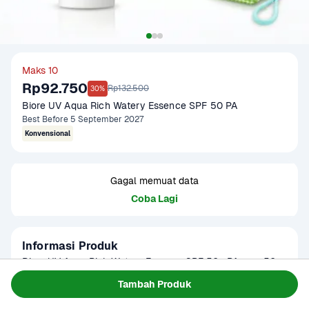
Maks 10
Rp92.750
Rp132.500
30%
Biore UV Aqua Rich Watery Essence SPF 50 PA
Best Before 5 September 2027
Konvensional
Gagal memuat data
Coba Lagi
Informasi Produk
Biore UV Aqua Rich Watery Essence SPF 50+ PA++++ 50g 
adalah sunscreen ringan berbasis air dengan perlindungan 
Tambah Produk
tinggi terhadap sinar UVA dan UVB. Diformulasikan dengan 
Baca Selengkapnya
Kategori
Perawatan Diri
hyaluronic acid dan royal jelly extract, membantu menjaga 