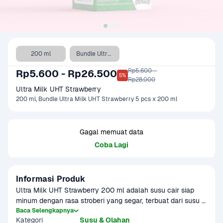
200 ml
Bundle Ultra Milk UHT Strawberry 5 pcs x 200 ml
Rp5.600 - 

Rp5.600 - Rp26.500
5%
Rp28.000
Ultra Milk UHT Strawberry
200 ml, Bundle Ultra Milk UHT Strawberry 5 pcs x 200 ml
Gagal memuat data
Coba Lagi
Informasi Produk
Ultra Milk UHT Strawberry 200 ml adalah susu cair siap 
minum dengan rasa stroberi yang segar, terbuat dari susu 
sapi segar berkualitas tinggi. Diproses menggunakan 
Baca Selengkapnya
Kategori
Susu & Olahan
teknologi Ultra High Temperature (UHT), susu ini memiliki 