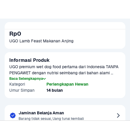
Rp0
UGO Lamb Feast Makanan Anjing 
Informasi Produk
UGO premium wet dog food pertama dari Indonesia TANPA 
PENGAWET dengan nutrisi seimbang dari bahan alami 
variasi daging & sayuran asli. 

Baca Selengkapnya
Kategori
Perlengkapan Hewan
Umur Simpan
14 bulan
 UGO wet food:

 - Mudah dicerna / Cocok untuk pencernaan sensitif

 - Menambah nafsu makan anjing 

 - Mengontrol berat badan anjing 

Jaminan Belanja Aman
 - Meningkatkan daya tahan tubuh

Barang tidak sesuai, Uang tunai kembali
 - Cocok untuk segala ukuran anjing

 - Dapat dikonsumsi anjing dengan umur +1
