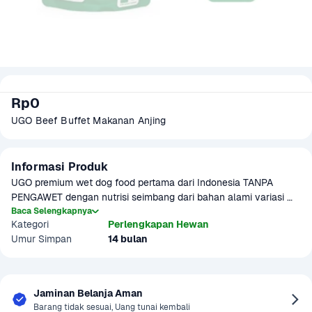
Rp0
UGO Beef Buffet Makanan Anjing 
Informasi Produk
UGO premium wet dog food pertama dari Indonesia TANPA 
PENGAWET dengan nutrisi seimbang dari bahan alami variasi 
daging & sayuran asli.  Diperkaya nutrisi seimbang untuk 
Baca Selengkapnya
Kategori
Perlengkapan Hewan
mendukung kesehatan dan energi harian, makanan basah ini 
Umur Simpan
14 bulan
memiliki tekstur yang lembut dan rasa lezat yang disukai anjing. 
Praktis diberikan sebagai makanan utama atau pelengkap diet 
harian anjing Anda.

Jaminan Belanja Aman
 UGO wet food:

Barang tidak sesuai, Uang tunai kembali