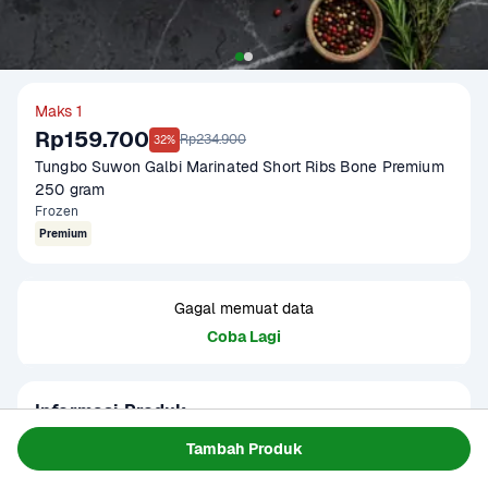
Maks 1
Rp159.700
Rp234.900
32%
Tungbo Suwon Galbi Marinated Short Ribs Bone Premium 
250 gram
Frozen
Premium
Gagal memuat data
Coba Lagi
Informasi Produk
Tungbo Suwon Galbi menghadirkan potongan iga sapi 
Tambah Produk
premium dengan tulang yang sudah dimarinasi 
menggunakan bumbu manis gurih khas Korea. Tekstur 
Baca Selengkapnya