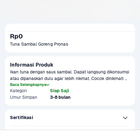
Rp0
Tuna Sambal Goreng Pronas
Informasi Produk
Ikan tuna dengan saus sambal. Dapat langsung dikonsumsi 
atau dipanaskan dulu agar lebih nikmat. Cocok dinikmati 
bersama nasi hangat. Produk sudah terverifikasi halal.
Baca Selengkapnya
Kategori
Siap Saji
Umur Simpan
3-8 bulan
Sertifikasi
Kandungan dan Nutrisi