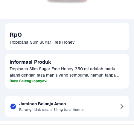
Rp0
Tropicana Slim Sugar Free Honey
Informasi Produk
Tropicana Slim Sugar Free Honey 350 ml adalah madu 
alami dengan rasa manis yang sempurna, namun tanpa 
tambahan gula. Produk ini dirancang khusus untuk mereka 
Baca Selengkapnya
yang sedang menjalani program diet atau mengontrol kadar 
gula darah, tetapi tetap ingin menikmati rasa manis alami 
dari madu. Dengan kemasan botol 350 ml, Tropicana Slim 
Jaminan Belanja Aman
Sugar Free Honey bisa digunakan sebagai pemanis alami 
Barang tidak sesuai, Uang tunai kembali
dalam teh, roti bakar, atau campuran yogurt.
Sayurbox
Bantuan & Panduan