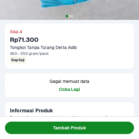
Sisa 4
Rp71.300
Tongkol Tanpa Tulang Delta Adib
450 - 550 gram/pack
Siap Saji
Gagal memuat data
Coba Lagi
Informasi Produk
Produk  Ikan tongkol ini siap saji bisa langsung dimakan 
dan tanpa tulang sehingga sangat praktis untuk dimakan.

Tambah Produk
Ikan Tongkol termasuk kedalam keluarga ikan tuna kecil 
Baca Selengkapnya
Kategori
Siap Saji
yang segar dengan daging ikan yang tebal, besar dan rasa 