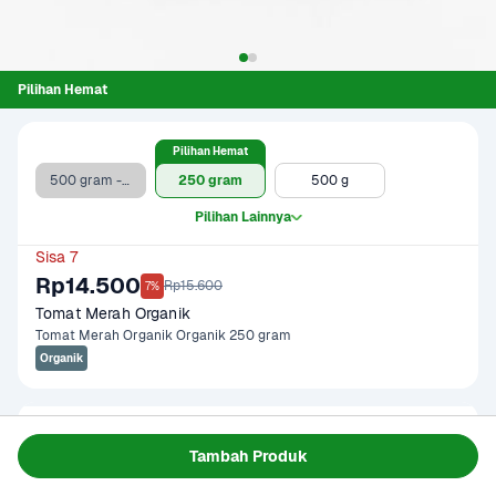
Pilihan Hemat
Pilihan Hemat
500 gram - Clearance Sale
250 gram
500 g
Pilihan Lainnya
Sisa 7
Rp14.500
Rp15.600
7%
Tomat Merah Organik
Tomat Merah Organik Organik 250 gram
Organik
Gagal memuat data
Tambah Produk
Coba Lagi