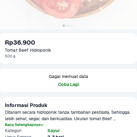
Rp36.900
Tomat Beef Hidroponik
500 g
Gagal memuat data
Coba Lagi
Informasi Produk
Ditanam secara hidroponik tanpa tambahan pestisida. Sehingga 
lebih sehat, segar, dan berkualitas. Ukuran tomat Beef 
Hydroponic cenderung besar. Teksturnya  padat dan sedikit 
Baca Selengkapnya
Kategori
Sayur
berair. Rasanya manis dan sedikit asam. Warna kulit bervariasi 