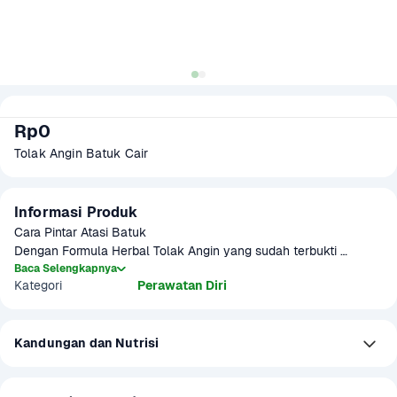
Rp0
Tolak Angin Batuk Cair
Informasi Produk
Cara Pintar Atasi Batuk

Dengan Formula Herbal Tolak Angin yang sudah terbukti 
meningkatkan daya tahan tubuh, ditambah bahan – bahan :

Baca Selengkapnya
Kategori
Perawatan Diri
- Valerian

- TIMI

- KENCUR

Kandungan dan Nutrisi
- LICORICE

- ROYAL JELLY