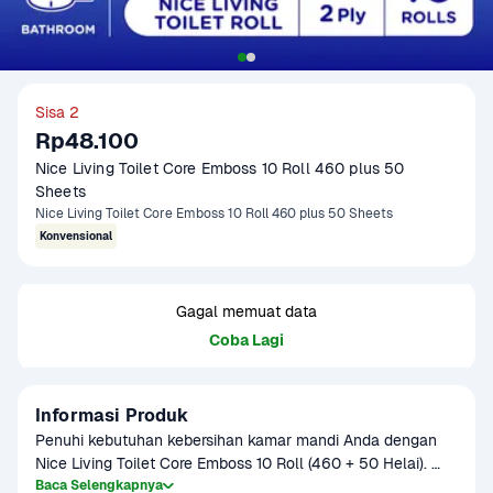
Sisa 2
Rp48.100
Nice Living Toilet Core Emboss 10 Roll 460 plus 50 
Sheets
Nice Living Toilet Core Emboss 10 Roll 460 plus 50 Sheets
Konvensional
Gagal memuat data
Coba Lagi
Informasi Produk
Penuhi kebutuhan kebersihan kamar mandi Anda dengan 
Nice Living Toilet Core Emboss 10 Roll (460 + 50 Helai). 
Tisu toilet gulung berkualitas premium yang terbuat dari 
Baca Selengkapnya