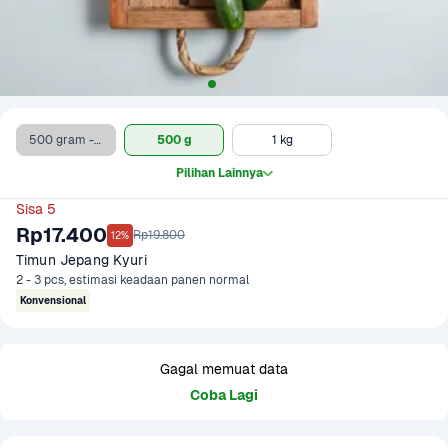
500 gram - Clearance Sale
500 g
1 kg
Pilihan Lainnya
Sisa 5
Rp17.400
Rp19.800
12%
Timun Jepang Kyuri
2 - 3 pcs, estimasi keadaan panen normal
Konvensional
Gagal memuat data
Coba Lagi