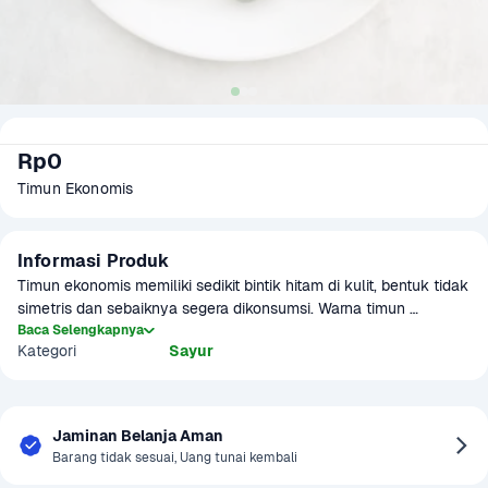
Rp0
Timun Ekonomis
Informasi Produk
Timun ekonomis memiliki sedikit bintik hitam di kulit, bentuk tidak 
simetris dan sebaiknya segera dikonsumsi. Warna timun 
umumnya hijau dengan larik putih kekuningan namun ada juga 
Baca Selengkapnya
Kategori
Sayur
timun dengan rona warna hijau tua keseluruhan.
Jaminan Belanja Aman
Barang tidak sesuai, Uang tunai kembali