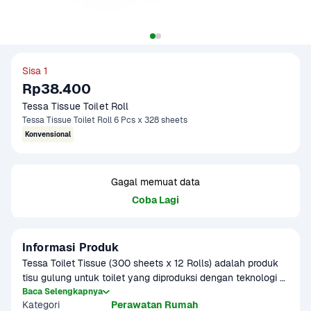
Sisa 1
Rp38.400
Tessa Tissue Toilet Roll
Tessa Tissue Toilet Roll 6 Pcs x 328 sheets
Konvensional
Gagal memuat data
Coba Lagi
Informasi Produk
Tessa Toilet Tissue (300 sheets x 12 Rolls) adalah produk 
tisu gulung untuk toilet yang diproduksi dengan teknologi 
tinggi tanpa tambahan pewarna, parfum, dan bahan kimia 
Baca Selengkapnya
Kategori
Perawatan Rumah
lainnya. Tisu ini dapat membantu membersihkan kotoran 