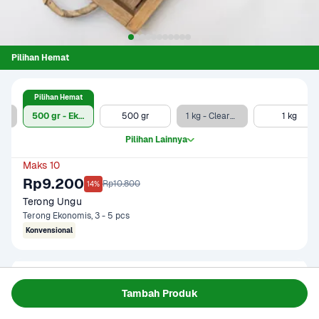
Pilihan Hemat
Pilihan Hemat
500 gr (Clearance Sale)
500 gr - Ekonomis
500 gr
1 kg - Clearance Sale
1 kg
Pilihan Lainnya
Maks 10
Rp9.200
Rp10.800
14%
Terong Ungu
Terong Ekonomis, 3 - 5 pcs
Konvensional
Gagal memuat data
Tambah Produk
Coba Lagi