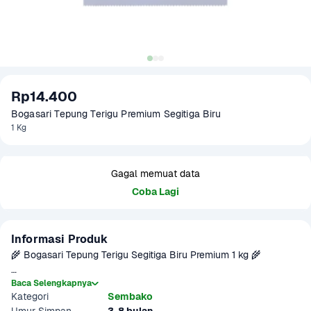
Rp14.400
Bogasari Tepung Terigu Premium Segitiga Biru 
1 Kg
Gagal memuat data
Coba Lagi
Informasi Produk
🌾 Bogasari Tepung Terigu Segitiga Biru Premium 1 kg 🌾

Mau bikin kue, roti, gorengan, atau jajanan favorit keluarga di 
Baca Selengkapnya
Kategori
Sembako
rumah? Andalkan aja Tepung Terigu Segitiga Biru Premium dari 