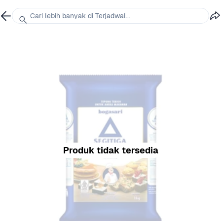
Cari lebih banyak di Terjadwal...
Produk tidak tersedia