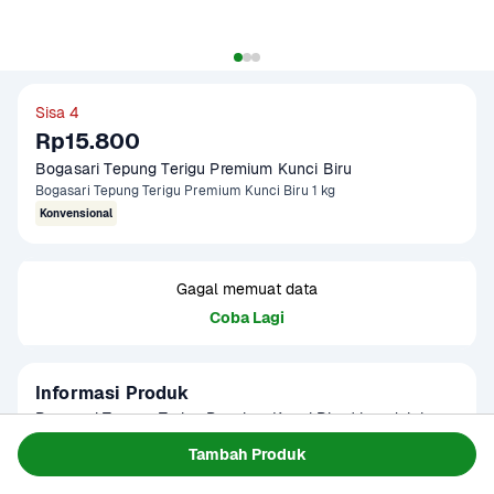
Sisa 4
Rp15.800
Bogasari Tepung Terigu Premium Kunci Biru 
Bogasari Tepung Terigu Premium Kunci Biru 1 kg
Konvensional
Gagal memuat data
Coba Lagi
Informasi Produk
Bogasari Tepung Terigu Premium Kunci Biru 1 kg adalah 
tepung protein sedang yang cocok untuk berbagai olahan 
Tambah Produk
kue dan makanan ringan. Cocok untuk bolu, cake, pancake, 
Baca Selengkapnya
Kategori
Sembako
dan roti manis. Teksturnya halus dan mudah menyatu 