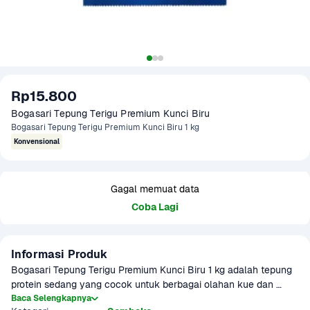
Rp15.800
Bogasari Tepung Terigu Premium Kunci Biru 
Bogasari Tepung Terigu Premium Kunci Biru 1 kg
Konvensional
Gagal memuat data
Coba Lagi
Informasi Produk
Bogasari Tepung Terigu Premium Kunci Biru 1 kg adalah tepung 
protein sedang yang cocok untuk berbagai olahan kue dan 
makanan ringan. Cocok untuk bolu, cake, pancake, dan roti 
Baca Selengkapnya