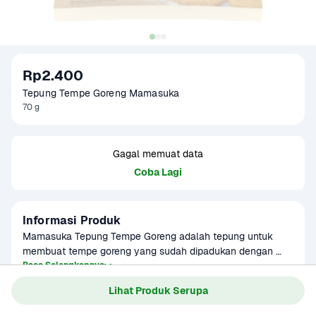
Rp2.400
Tepung Tempe Goreng Mamasuka
70 g
Gagal memuat data
Coba Lagi
Informasi Produk
Mamasuka Tepung Tempe Goreng adalah tepung untuk 
membuat tempe goreng yang sudah dipadukan dengan 
bumbu berkualitas serta diproses dengan higienis. Cocok 
Baca Selengkapnya
Kategori
Sembako
sebagai bahan untuk membuat tempe goreng yang praktis 
Lihat Produk Serupa
Umur Simpan
3-8 bulan
dan lezat di rumah.

Produk sudah terverifikasi halal.